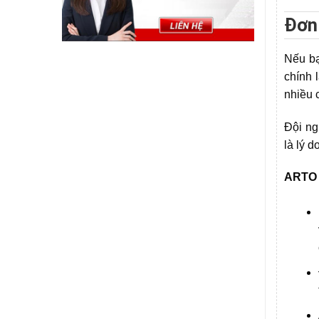
Đơn 
Nếu bạ
chính 
nhiều 
Đội n
là lý 
ARTO 