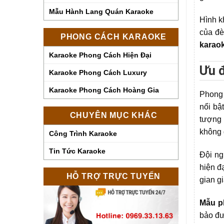
Mẫu Hành Lang Quán Karaoke
Hình k
của đè
PHONG CÁCH KARAOKE
karaok
Karaoke Phong Cách Hiện Đại
Ưu đ
Karaoke Phong Cách Luxury
Karaoke Phong Cách Hoàng Gia
Phong 
nổi bậ
CHUYÊN MỤC KHÁC
tượng 
không 
Công Trình Karaoke
Tin Tức Karaoke
Đội ng
hiện đ
HỖ TRỢ TRỰC TUYẾN
gian gi
Mẫu p
bảo đư