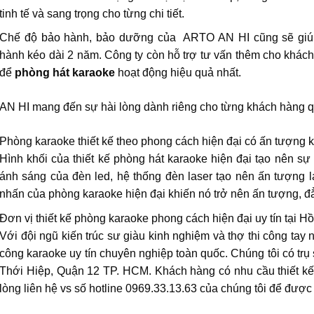
tinh tế và sang trọng cho từng chi tiết.
Chế độ bảo hành, bảo dưỡng của ARTO AN HI cũng sẽ giúp 
hành kéo dài 2 năm. Công ty còn hỗ trợ tư vấn thêm cho khách
để
phòng hát karaoke
hoạt động hiệu quả nhất.
N HI mang đến sự hài lòng dành riêng cho từng khách hàng qua
Phòng karaoke thiết kế theo phong cách hiện đại có ấn tượng
Hình khối của thiết kế phòng hát karaoke hiện đại tạo nên 
ánh sáng của đèn led, hệ thống đèn laser tạo nên ấn tượng l
nhấn của phòng karaoke hiện đại khiến nó trở nên ấn tượng, đ
Đơn vị thiết kế phòng karaoke phong cách hiện đại uy tín tại H
Với đội ngũ kiến trúc sư giàu kinh nghiệm và thợ thi công tay 
công karaoke uy tín chuyên nghiệp toàn quốc. Chúng tôi có trụ
Thới Hiệp, Quận 12 TP. HCM. Khách hàng có nhu cầu thiết kế 
lòng liên hệ vs số hotline 0969.33.13.63 của chúng tôi để được