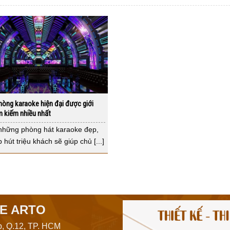
òng karaoke hiện đại được giới
m kiếm nhiều nhất
những phòng hát karaoke đẹp,
 hút triệu khách sẽ giúp chủ [...]
E ARTO
p, Q.12, TP. HCM