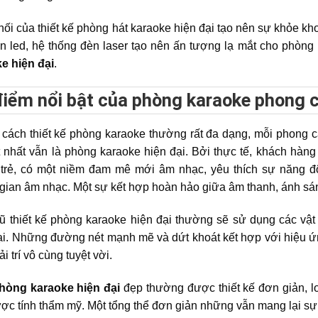
hối của thiết kế phòng hát karaoke hiện đại tạo nên sự khỏe 
n led, hệ thống đèn laser tạo nên ấn tượng lạ mắt cho phòng
e hiện đại
.
iểm nổi bật của phòng karaoke phong c
cách thiết kế phòng karaoke thường rất đa dạng, mỗi phong c
t nhất vẫn là phòng karaoke hiện đại. Bởi thực tế, khách hà
trẻ, có một niềm đam mê mới âm nhạc, yêu thích sự năng độ
gian âm nhạc. Một sự kết hợp hoàn hảo giữa âm thanh, ánh s
ũ thiết kế phòng karaoke hiện đại thường sẽ sử dụng các vật li
ại. Những đường nét mạnh mẽ và dứt khoát kết hợp với hiệu
ải trí vô cùng tuyệt vời.
hòng karaoke hiện đại
đẹp thường được thiết kế đơn giản, lo
ợc tính thẩm mỹ. Một tổng thể đơn giản những vẫn mang lại sự