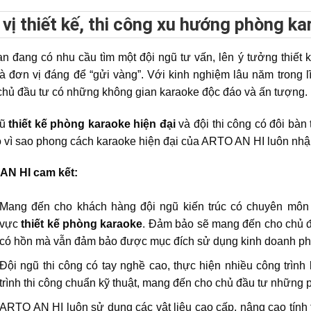
vị thiết kế, thi công xu hướng phòng k
n đang có nhu cầu tìm một đội ngũ tư vấn, lên ý tưởng thiết k
là đơn vị đáng để “gửi vàng”. Với kinh nghiệm lâu năm trong 
chủ đầu tư có những không gian karaoke độc đáo và ấn tượng.
gũ
thiết kế phòng karaoke hiện đại
và đội thi công có đôi bàn
do vì sao phong cách karaoke hiện đại của ARTO AN HI luôn nh
AN HI cam kết:
Mang đến cho khách hàng đội ngũ kiến trúc có chuyên môn g
vực
thiết kế phòng karaoke
. Đảm bảo sẽ mang đến cho chủ đ
có hồn mà vẫn đảm bảo được mục đích sử dụng kinh doanh ph
Đội ngũ thi công có tay nghề cao, thực hiện nhiều công trìn
trình thi công chuẩn kỹ thuật, mang đến cho chủ đầu tư những
ARTO AN HI luôn sử dụng các vật liệu cao cấp, nâng cao tín