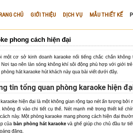
RANG CHỦ
GIỚI THIỆU
DỊCH VỤ
MẪU THIẾT KẾ
ke phong cách hiện đại
i một cơ sở kinh doanh karaoke nổi tiếng chắc chắn không 
 Nơi tạo nên làn sóng không khí sôi động phù hợp với giới trẻ
phòng hát karaoke hút khách này qua bài viết dưới đây.
g tin tổng quan phòng karaoke hiện đạ
karaoke hiện đại là một không gian rộng tạo nét ấn tượng bởi 
không đi vào chi tiết cụ thể. Nét mạnh mẽ trong thiết kế chín
cách này. Một phòng karaoke mang phong cách hiện đại thườn
ợp của
bàn phòng hát karaoke
và ghế giúp cho chủ đầu tư tiế
hoáng đãng.