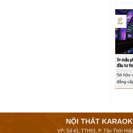
17
Th9
5+ mẫu ph
đầu tư tì
Sở hữu 
đẳng cấp
NỘI THẤT KARAOK
VP: Số 41, TTH01, P. Tân Thới Hiệ